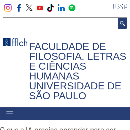
Pular
para
o
Buscar
conteúdo
principal
FACULDADE DE
FILOSOFIA, LETRAS
E CIÊNCIAS
HUMANAS
UNIVERSIDADE DE
SÃO PAULO
NAVEGADOR
PRINCIPAL