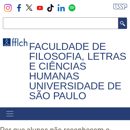
Pular
para
o
Buscar
conteúdo
principal
FACULDADE DE
FILOSOFIA, LETRAS
E CIÊNCIAS
HUMANAS
UNIVERSIDADE DE
SÃO PAULO
NAVEGADOR
PRINCIPAL