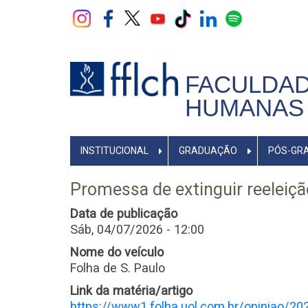
Pular
para
o
conteúdo
principal
FACULDAD
HUMANAS 
NAVEGADOR
INSTITUCIONAL
GRADUAÇÃO
PÓS-GR
PRINCIPAL
Promessa de extinguir reeleiçã
Data de publicação
Sáb, 04/07/2026 - 12:00
Nome do veículo
Folha de S. Paulo
Link da matéria/artigo
https://www1.folha.uol.com.br/opiniao/20