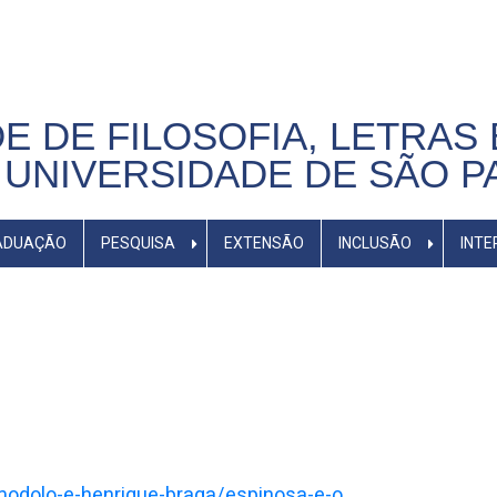
E DE FILOSOFIA, LETRAS 
UNIVERSIDADE DE SÃO P
ADUAÇÃO
PESQUISA
EXTENSÃO
INCLUSÃO
INTE
o-modolo-e-henrique-braga/espinosa-e-o…