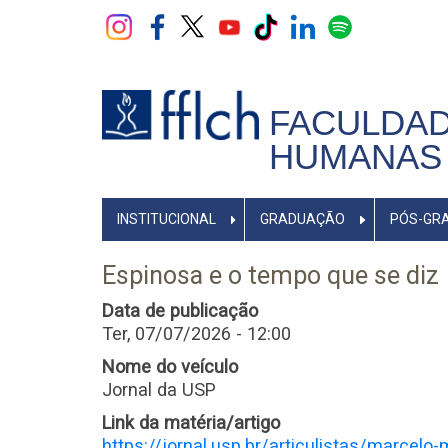
Pular
para
o
conteúdo
principal
FACULDAD
HUMANAS 
NAVEGADOR
INSTITUCIONAL
GRADUAÇÃO
PÓS-GR
PRINCIPAL
Espinosa e o tempo que se diz
Data de publicação
Ter, 07/07/2026 - 12:00
Nome do veículo
Jornal da USP
Link da matéria/artigo
https://jornal.usp.br/articulistas/marcel