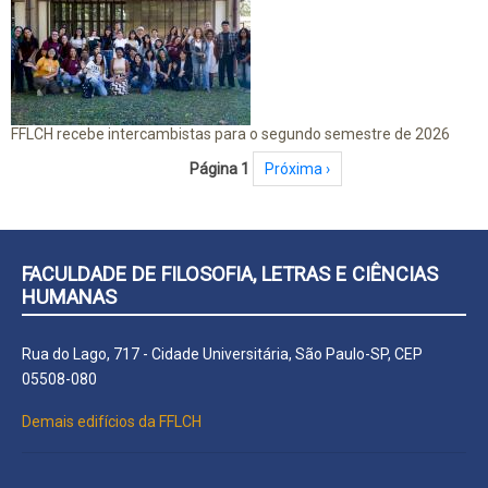
FFLCH recebe intercambistas para o segundo semestre de 2026
Paginação
Página 1
Próxima página
Próxima ›
FACULDADE DE FILOSOFIA, LETRAS E CIÊNCIAS
HUMANAS
Rua do Lago, 717 - Cidade Universitária, São Paulo-SP, CEP
05508-080
Demais edifícios da FFLCH