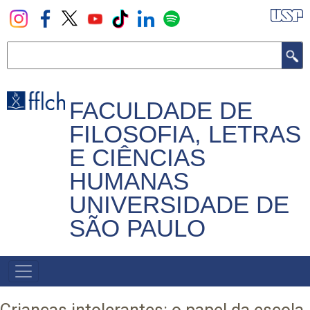
Pular
para
o
Buscar
conteúdo
principal
FACULDADE DE
FILOSOFIA, LETRAS
E CIÊNCIAS
HUMANAS
UNIVERSIDADE DE
SÃO PAULO
NAVEGADOR
PRINCIPAL