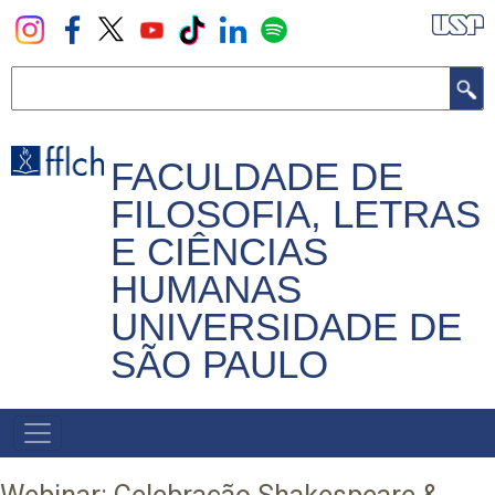
Pular
para
o
Buscar
conteúdo
principal
FACULDADE DE
FILOSOFIA, LETRAS
E CIÊNCIAS
HUMANAS
UNIVERSIDADE DE
SÃO PAULO
NAVEGADOR
PRINCIPAL