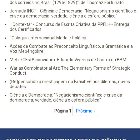
dos correios no Brasil (1796-1829)", de Thomáz Fortunato
Jornada INCT - Ciência e Democracia: "Negacionismo científico e
crise da democracia: verdade, ciência e esfera pública"
II Contextar - Concurso de Escrita Criativa da PPFLH - Entrega
dos Certificados
I Colóquio Internacional Medo e Politica
Ações de Combate ao Preconceito Linguístico, a Gramática e a
Voz Mebêngôkre
Métis/CEstA convidam: Eduardo Viveiros de Castro na BBM
War as Combinatorial Art: The Elementary Forms of Strategic
Conduct
(Re)pensando a mestiçagem no Brasil: velhos dilemas, novos
debates
Ciência e Democracia: "Negacionismo científico e crise da
democracia: verdade, ciência e esfera pública"
Paginação
Página 1
Próxima página
Próxima ›