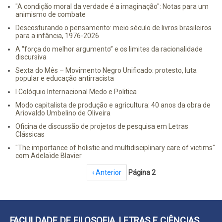
"A condição moral da verdade é a imaginação": Notas para um
animismo de combate
Descosturando o pensamento: meio século de livros brasileiros
para a infância, 1976-2026
A “força do melhor argumento” e os limites da racionalidade
discursiva
Sexta do Mês – Movimento Negro Unificado: protesto, luta
popular e educação antirracista
I Colóquio Internacional Medo e Politica
Modo capitalista de produção e agricultura: 40 anos da obra de
Ariovaldo Umbelino de Oliveira
Oficina de discussão de projetos de pesquisa em Letras
Clássicas
"The importance of holistic and multidisciplinary care of victims"
com Adelaïde Blavier
Paginação
Página anterior
‹ Anterior
Página 2
FACULDADE DE FILOSOFIA, LETRAS E CIÊNCIAS