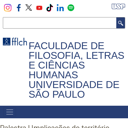
Pular
para
o
Buscar
conteúdo
principal
FACULDADE DE
FILOSOFIA, LETRAS
E CIÊNCIAS
HUMANAS
UNIVERSIDADE DE
SÃO PAULO
NAVEGADOR
PRINCIPAL