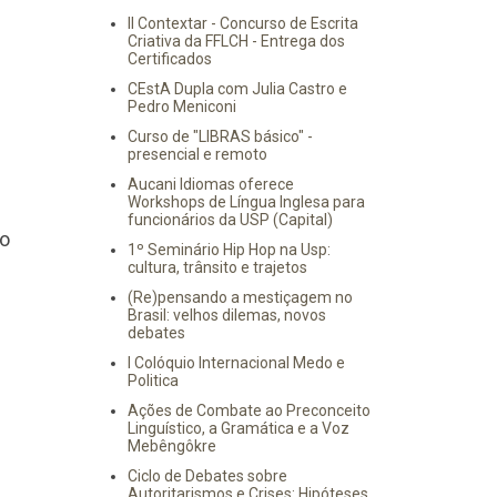
II Contextar - Concurso de Escrita
Criativa da FFLCH - Entrega dos
Certificados
CEstA Dupla com Julia Castro e
Pedro Meniconi
Curso de "LIBRAS básico" -
presencial e remoto
Aucani Idiomas oferece
Workshops de Língua Inglesa para
funcionários da USP (Capital)
ão
1º Seminário Hip Hop na Usp:
cultura, trânsito e trajetos
(Re)pensando a mestiçagem no
Brasil: velhos dilemas, novos
debates
I Colóquio Internacional Medo e
Politica
Ações de Combate ao Preconceito
Linguístico, a Gramática e a Voz
Mebêngôkre
Ciclo de Debates sobre
Autoritarismos e Crises: Hipóteses