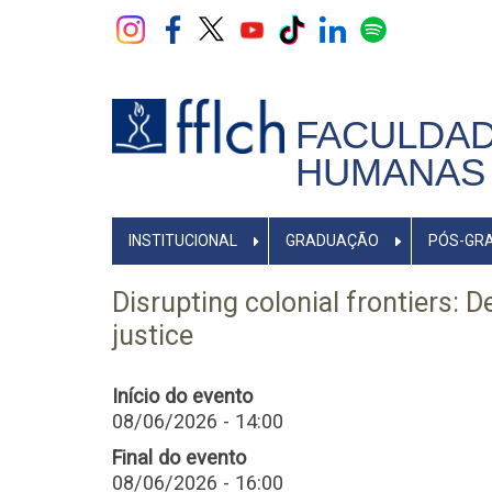
Pular
para
o
conteúdo
principal
FACULDAD
HUMANAS 
NAVEGADOR
INSTITUCIONAL
GRADUAÇÃO
PÓS-GR
PRINCIPAL
Disrupting colonial frontiers: D
justice
Início do evento
08/06/2026 - 14:00
Final do evento
08/06/2026 - 16:00