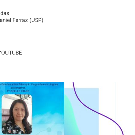
ldas
niel Ferraz (USP)
n YOUTUBE