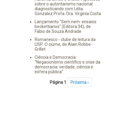
sobre o autoritarismo nacional:
diagnosticando com Lélia
Gonzalez Profa. Dra. Virginia Costa
Lançamento "Sem nem: ensaios
beckettianos" (Editora 34), de
Fábio de Souza Andrade
Romanesco - clube de leitura da
USP: O ciúme, de Alain Robbe-
Grillet
Ciência e Democracia:
"Negacionismo científico e crise da
democracia: verdade, ciência e
esfera pública"
Paginação
Página 1
Próxima página
Próxima ›