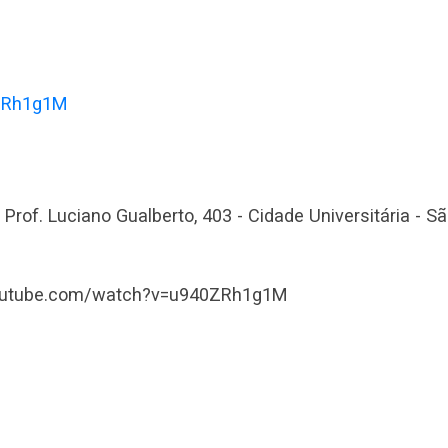
0ZRh1g1M
. Prof. Luciano Gualberto, 403 - Cidade Universitária - S
.youtube.com/watch?v=u940ZRh1g1M