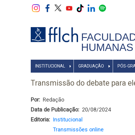
Pular
para
o
conteúdo
principal
FACULDAD
HUMANAS 
NAVEGADOR
INSTITUCIONAL
GRADUAÇÃO
PÓS-GR
PRINCIPAL
Transmissão do debate para el
Por
Redação
Data de Publicação
20/08/2024
Editoria
Institucional
Transmissões online