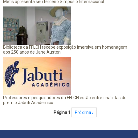
Métis apresenta seu terceiro Simpósio Internacional
Biblioteca da FFLCH recebe exposição imersiva em homenagem
aos 250 anos de Jane Austen
Professores e pesquisadores da FFLCH estão entre finalistas do
prêmio Jabuti Acadêmico
Paginação
Página 1
Próxima página
Próxima ›