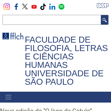
Pular
para
o
Buscar
conteúdo
principal
FACULDADE DE
FILOSOFIA, LETRAS
E CIÊNCIAS
HUMANAS
UNIVERSIDADE DE
SÃO PAULO
NAVEGADOR
PRINCIPAL