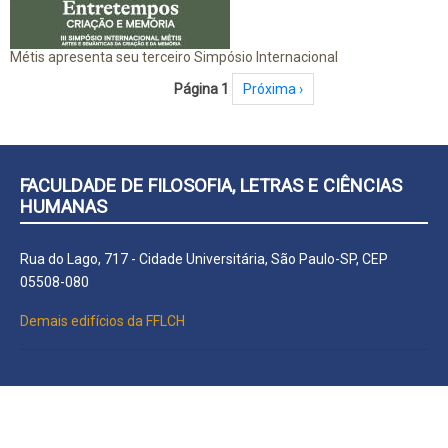
Métis apresenta seu terceiro Simpósio Internacional
Paginação
Página 1
Próxima página
Próxima ›
FACULDADE DE FILOSOFIA, LETRAS E CIÊNCIAS
HUMANAS
Rua do Lago, 717 - Cidade Universitária, São Paulo-SP, CEP
05508-080
Demais edifícios da FFLCH