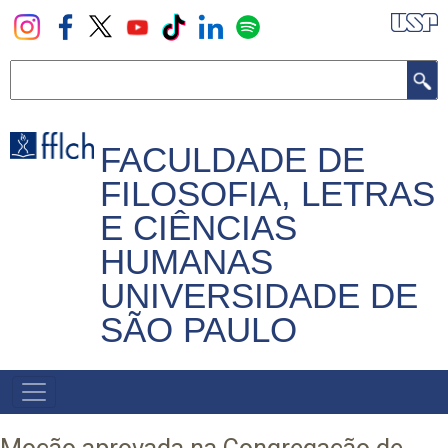
Pular
para
o
Buscar
conteúdo
principal
FACULDADE DE
FILOSOFIA, LETRAS
E CIÊNCIAS
HUMANAS
UNIVERSIDADE DE
SÃO PAULO
NAVEGADOR
PRINCIPAL