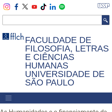
Pular
para
o
Buscar
conteúdo
principal
FACULDADE DE
FILOSOFIA, LETRAS
E CIÊNCIAS
HUMANAS
UNIVERSIDADE DE
SÃO PAULO
NAVEGADOR
PRINCIPAL