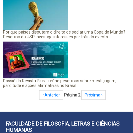
Por que países disputam o direito de sediar uma Copa do Mundo?
Pesquisa da USP investiga interesses por trás do evento
Dossiê da Revista Plural reúne pesquisas sobre mestiçagem,
parditude e ações afirmativas no Brasil
Paginação
Página anterior
‹ Anterior
Página 2
Próxima página
Próxima ›
FACULDADE DE FILOSOFIA, LETRAS E CIÊNCIAS
HUMANAS