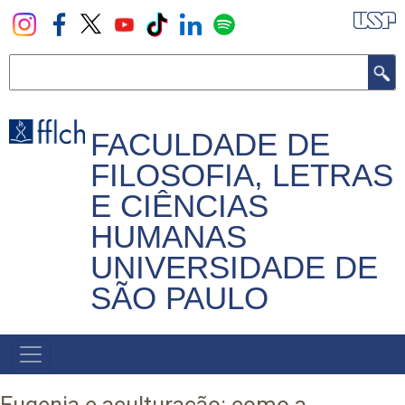
Pular
para
o
Buscar
conteúdo
principal
FACULDADE DE
FILOSOFIA, LETRAS
E CIÊNCIAS
HUMANAS
UNIVERSIDADE DE
SÃO PAULO
NAVEGADOR
PRINCIPAL