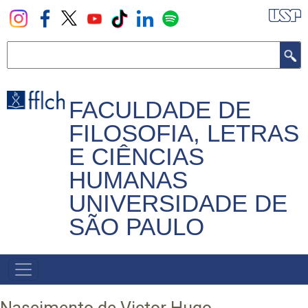
Pular
para
o
Buscar
conteúdo
principal
FACULDADE DE
FILOSOFIA, LETRAS
E CIÊNCIAS
HUMANAS
UNIVERSIDADE DE
SÃO PAULO
NAVEGADOR
PRINCIPAL