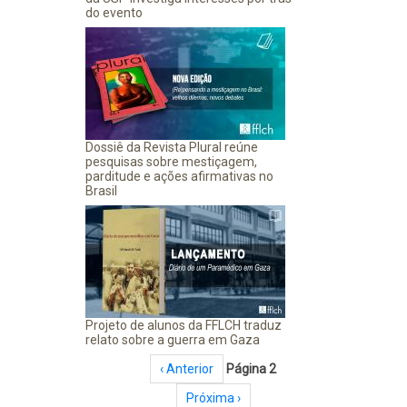
do evento
Dossiê da Revista Plural reúne
pesquisas sobre mestiçagem,
parditude e ações afirmativas no
Brasil
Projeto de alunos da FFLCH traduz
relato sobre a guerra em Gaza
Paginação
Página anterior
‹ Anterior
Página 2
Próxima página
Próxima ›