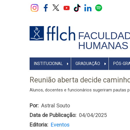
Pular
para
o
conteúdo
principal
FACULDAD
HUMANAS 
NAVEGADOR
INSTITUCIONAL
GRADUAÇÃO
PÓS-GR
PRINCIPAL
Reunião aberta decide caminh
Alunos, docentes e funcionários sugeriram pautas pa
Por
Astral Souto
Data de Publicação
04/04/2025
Editoria
Eventos