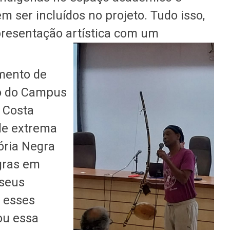
ser incluídos no projeto. Tudo isso,
esentação artística com um
mento de
to do Campus
 Costa
 de extrema
ria Negra
gras em
 seus
 esses
ou essa