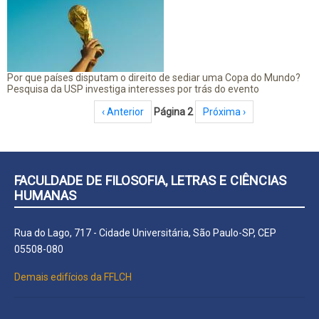
Por que países disputam o direito de sediar uma Copa do Mundo?
Pesquisa da USP investiga interesses por trás do evento
Paginação
Página anterior
‹ Anterior
Página 2
Próxima página
Próxima ›
FACULDADE DE FILOSOFIA, LETRAS E CIÊNCIAS
HUMANAS
Rua do Lago, 717 - Cidade Universitária, São Paulo-SP, CEP
05508-080
Demais edifícios da FFLCH