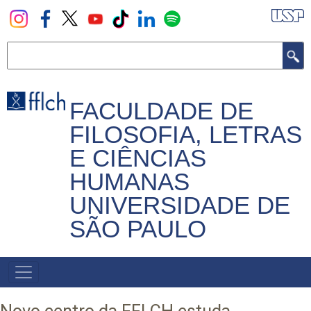
Pular
para
o
Buscar
conteúdo
principal
FACULDADE DE
FILOSOFIA, LETRAS
E CIÊNCIAS
HUMANAS
UNIVERSIDADE DE
SÃO PAULO
NAVEGADOR
PRINCIPAL