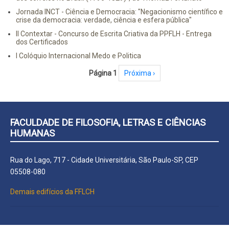
Jornada INCT - Ciência e Democracia: "Negacionismo científico e
crise da democracia: verdade, ciência e esfera pública"
II Contextar - Concurso de Escrita Criativa da PPFLH - Entrega
dos Certificados
I Colóquio Internacional Medo e Politica
Paginação
Página 1
Próxima página
Próxima ›
FACULDADE DE FILOSOFIA, LETRAS E CIÊNCIAS
HUMANAS
Rua do Lago, 717 - Cidade Universitária, São Paulo-SP, CEP
05508-080
Demais edifícios da FFLCH