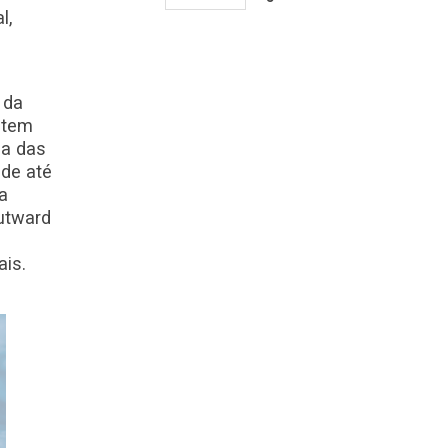
l,
 da
s tem
da das
nde até
a
outward
ais.