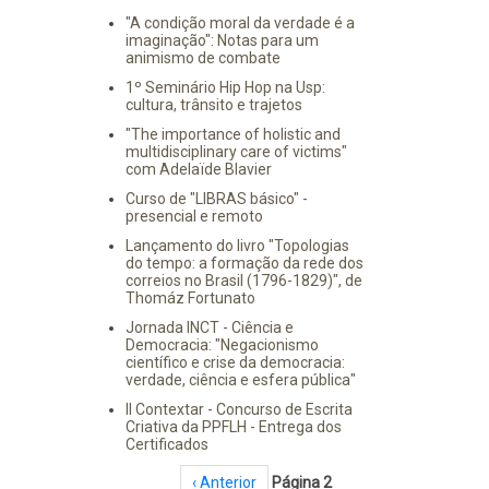
"A condição moral da verdade é a
imaginação": Notas para um
animismo de combate
1º Seminário Hip Hop na Usp:
cultura, trânsito e trajetos
"The importance of holistic and
multidisciplinary care of victims"
com Adelaïde Blavier
Curso de "LIBRAS básico" -
presencial e remoto
Lançamento do livro "Topologias
do tempo: a formação da rede dos
correios no Brasil (1796-1829)", de
Thomáz Fortunato
Jornada INCT - Ciência e
Democracia: "Negacionismo
científico e crise da democracia:
verdade, ciência e esfera pública"
II Contextar - Concurso de Escrita
Criativa da PPFLH - Entrega dos
Certificados
Paginação
Página anterior
‹ Anterior
Página 2