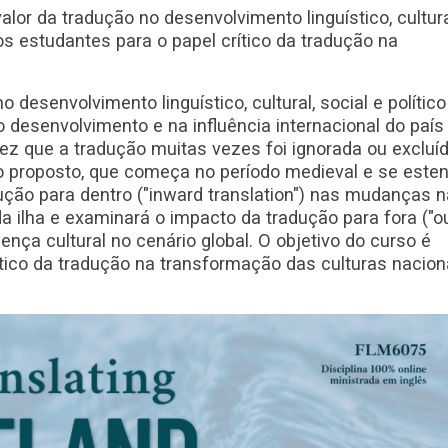
 valor da tradução no desenvolvimento linguístico, cultura
o os estudantes para o papel crítico da tradução na
desenvolvimento linguístico, cultural, social e político
o desenvolvimento e na influência internacional do paí
ez que a tradução muitas vezes foi ignorada ou excluí
so proposto, que começa no período medieval e se este
adução para dentro ("inward translation") nas mudanças n
ca da ilha e examinará o impacto da tradução para fora ("
sença cultural no cenário global. O objetivo do curso é
ítico da tradução na transformação das culturas nacion