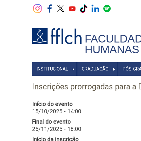
Pular
para
o
conteúdo
principal
FACULDAD
HUMANAS 
NAVEGADOR
INSTITUCIONAL
GRADUAÇÃO
PÓS-GR
PRINCIPAL
Inscrições prorrogadas para a D
Início do evento
15/10/2025 - 14:00
Final do evento
25/11/2025 - 18:00
Início da inscrição