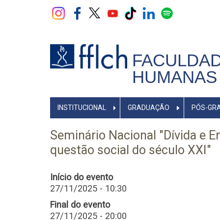
Pular
para
o
conteúdo
principal
FACULDAD
HUMANAS 
NAVEGADOR
INSTITUCIONAL
GRADUAÇÃO
PÓS-GR
PRINCIPAL
Seminário Nacional "Dívida e E
questão social do século XXI"
Início do evento
27/11/2025 - 10:30
Final do evento
27/11/2025 - 20:00