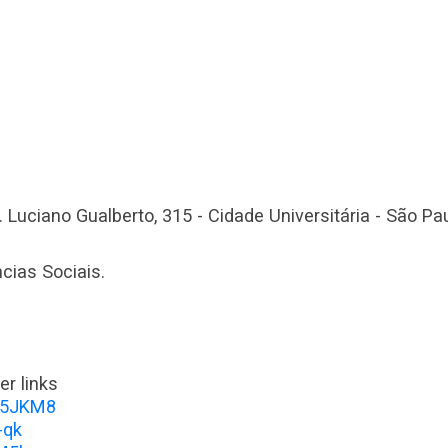
v. Luciano Gualberto, 315 - Cidade Universitária - São Pa
ncias Sociais.
r links
BE5JKM8
-qk