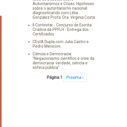
Autoritarismos e Crises: Hipóteses
sobre o autoritarismo nacional:
diagnosticando com Lélia
Gonzalez Profa. Dra. Virginia Costa
II Contextar - Concurso de Escrita
Criativa da PPFLH - Entrega dos
Certificados
CEstA Dupla com Julia Castro e
Pedro Meniconi
Ciência e Democracia:
"Negacionismo científico e crise da
democracia: verdade, ciência e
esfera pública"
Paginação
Página 1
Próxima página
Próxima ›