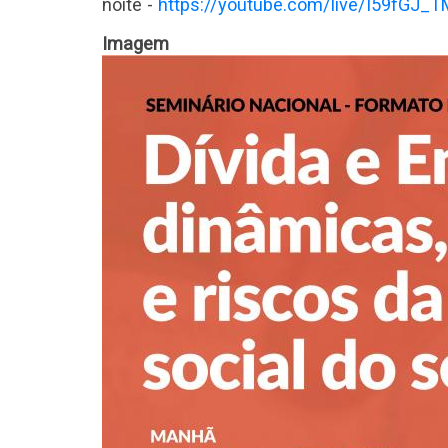
noite -
https://youtube.com/live/I59fGJ_
Imagem