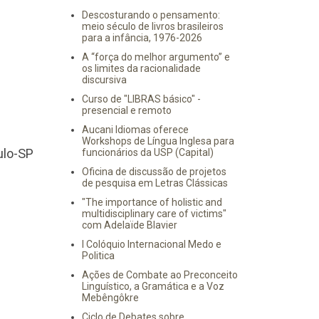
Descosturando o pensamento:
meio século de livros brasileiros
para a infância, 1976-2026
A “força do melhor argumento” e
os limites da racionalidade
discursiva
Curso de "LIBRAS básico" -
presencial e remoto
Aucani Idiomas oferece
Workshops de Língua Inglesa para
ulo-SP
funcionários da USP (Capital)
Oficina de discussão de projetos
de pesquisa em Letras Clássicas
"The importance of holistic and
multidisciplinary care of victims"
com Adelaïde Blavier
I Colóquio Internacional Medo e
Politica
Ações de Combate ao Preconceito
Linguístico, a Gramática e a Voz
Mebêngôkre
Ciclo de Debates sobre