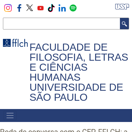
Pular
para
o
Buscar
conteúdo
principal
FACULDADE DE
FILOSOFIA, LETRAS
E CIÊNCIAS
HUMANAS
UNIVERSIDADE DE
SÃO PAULO
NAVEGADOR
PRINCIPAL