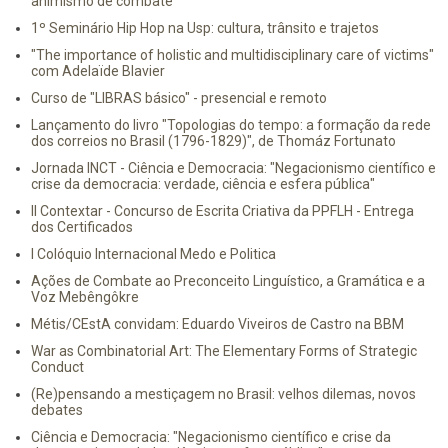
animismo de combate
1º Seminário Hip Hop na Usp: cultura, trânsito e trajetos
"The importance of holistic and multidisciplinary care of victims"
com Adelaïde Blavier
Curso de "LIBRAS básico" - presencial e remoto
Lançamento do livro "Topologias do tempo: a formação da rede
dos correios no Brasil (1796-1829)", de Thomáz Fortunato
Jornada INCT - Ciência e Democracia: "Negacionismo científico e
crise da democracia: verdade, ciência e esfera pública"
II Contextar - Concurso de Escrita Criativa da PPFLH - Entrega
dos Certificados
I Colóquio Internacional Medo e Politica
Ações de Combate ao Preconceito Linguístico, a Gramática e a
Voz Mebêngôkre
Métis/CEstA convidam: Eduardo Viveiros de Castro na BBM
War as Combinatorial Art: The Elementary Forms of Strategic
Conduct
(Re)pensando a mestiçagem no Brasil: velhos dilemas, novos
debates
Ciência e Democracia: "Negacionismo científico e crise da