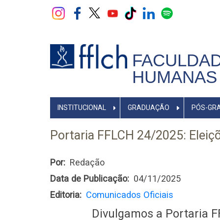
Pular
para
o
conteúdo
principal
FACULDAD
HUMANAS 
NAVEGADOR
INSTITUCIONAL
GRADUAÇÃO
PÓS-GR
PRINCIPAL
Portaria FFLCH 24/2025: Eleiç
Por
Redação
Data de Publicação
04/11/2025
Editoria
Comunicados Oficiais
Divulgamos a Portaria 