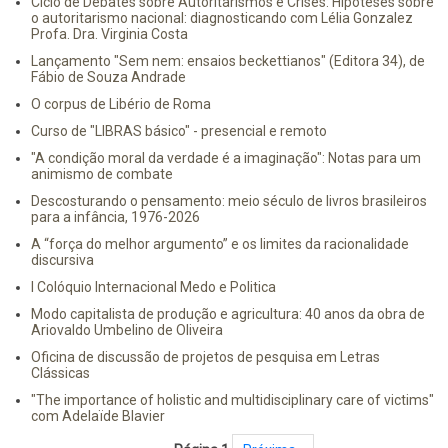
Ciclo de Debates sobre Autoritarismos e Crises: Hipóteses sobre
o autoritarismo nacional: diagnosticando com Lélia Gonzalez
Profa. Dra. Virginia Costa
Lançamento "Sem nem: ensaios beckettianos" (Editora 34), de
Fábio de Souza Andrade
O corpus de Libério de Roma
Curso de "LIBRAS básico" - presencial e remoto
"A condição moral da verdade é a imaginação": Notas para um
animismo de combate
Descosturando o pensamento: meio século de livros brasileiros
para a infância, 1976-2026
A “força do melhor argumento” e os limites da racionalidade
discursiva
I Colóquio Internacional Medo e Politica
Modo capitalista de produção e agricultura: 40 anos da obra de
Ariovaldo Umbelino de Oliveira
Oficina de discussão de projetos de pesquisa em Letras
Clássicas
"The importance of holistic and multidisciplinary care of victims"
com Adelaïde Blavier
Paginação