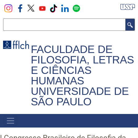
Pular
para
o
Buscar
conteúdo
principal
FACULDADE DE
FILOSOFIA, LETRAS
E CIÊNCIAS
HUMANAS
UNIVERSIDADE DE
SÃO PAULO
NAVEGADOR
PRINCIPAL