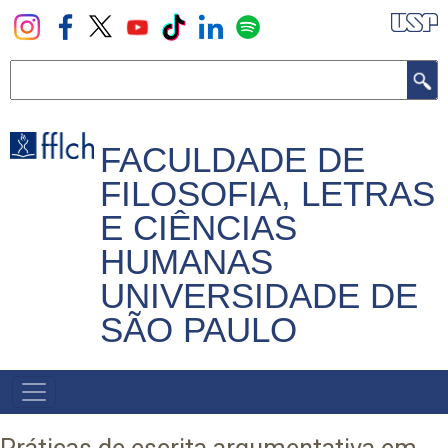
Pular
para
o
Buscar
conteúdo
principal
FACULDADE DE
FILOSOFIA, LETRAS
E CIÊNCIAS
HUMANAS
UNIVERSIDADE DE
SÃO PAULO
NAVEGADOR
PRINCIPAL