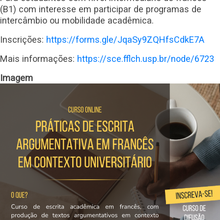
(B1) com interesse em participar de programas de
intercâmbio ou mobilidade acadêmica.
Inscrições:
https://forms.gle/JqaSy9ZQHfsCdkE7A
Mais informações:
https://sce.fflch.usp.br/node/6723
Imagem