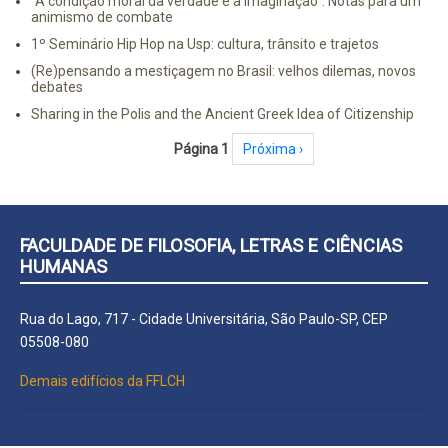
"A condição moral da verdade é a imaginação": Notas para um
animismo de combate
1º Seminário Hip Hop na Usp: cultura, trânsito e trajetos
(Re)pensando a mestiçagem no Brasil: velhos dilemas, novos
debates
Sharing in the Polis and the Ancient Greek Idea of Citizenship
Paginação
Página 1
Próxima página
Próxima ›
FACULDADE DE FILOSOFIA, LETRAS E CIÊNCIAS
HUMANAS
Rua do Lago, 717 - Cidade Universitária, São Paulo-SP, CEP
05508-080
Demais edifícios da FFLCH