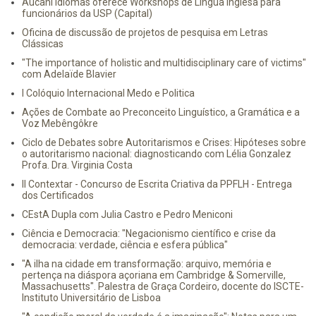
Aucani Idiomas oferece Workshops de Língua Inglesa para
funcionários da USP (Capital)
Oficina de discussão de projetos de pesquisa em Letras
Clássicas
"The importance of holistic and multidisciplinary care of victims"
com Adelaïde Blavier
I Colóquio Internacional Medo e Politica
Ações de Combate ao Preconceito Linguístico, a Gramática e a
Voz Mebêngôkre
Ciclo de Debates sobre Autoritarismos e Crises: Hipóteses sobre
o autoritarismo nacional: diagnosticando com Lélia Gonzalez
Profa. Dra. Virginia Costa
II Contextar - Concurso de Escrita Criativa da PPFLH - Entrega
dos Certificados
CEstA Dupla com Julia Castro e Pedro Meniconi
Ciência e Democracia: "Negacionismo científico e crise da
democracia: verdade, ciência e esfera pública"
"A ilha na cidade em transformação: arquivo, memória e
pertença na diáspora açoriana em Cambridge & Somerville,
Massachusetts". Palestra de Graça Cordeiro, docente do ISCTE-
Instituto Universitário de Lisboa