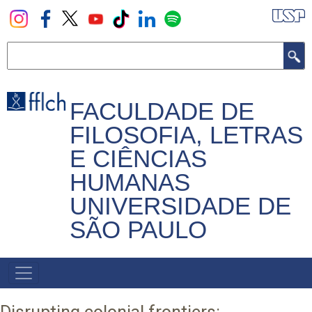
Pular
para
o
Buscar
conteúdo
principal
FACULDADE DE
FILOSOFIA, LETRAS
E CIÊNCIAS
HUMANAS
UNIVERSIDADE DE
SÃO PAULO
NAVEGADOR
PRINCIPAL