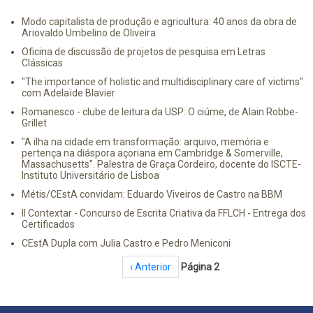
Modo capitalista de produção e agricultura: 40 anos da obra de
Ariovaldo Umbelino de Oliveira
Oficina de discussão de projetos de pesquisa em Letras
Clássicas
"The importance of holistic and multidisciplinary care of victims"
com Adelaïde Blavier
Romanesco - clube de leitura da USP: O ciúme, de Alain Robbe-
Grillet
"A ilha na cidade em transformação: arquivo, memória e
pertença na diáspora açoriana em Cambridge & Somerville,
Massachusetts". Palestra de Graça Cordeiro, docente do ISCTE-
Instituto Universitário de Lisboa
Métis/CEstA convidam: Eduardo Viveiros de Castro na BBM
II Contextar - Concurso de Escrita Criativa da FFLCH - Entrega dos
Certificados
CEstA Dupla com Julia Castro e Pedro Meniconi
Paginação
Página anterior
‹ Anterior
Página 2