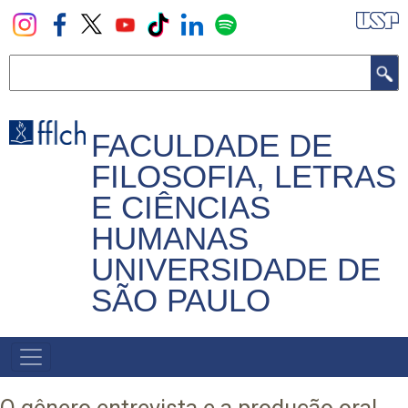
Pular
para
o
Buscar
conteúdo
principal
FACULDADE DE
FILOSOFIA, LETRAS
E CIÊNCIAS
HUMANAS
UNIVERSIDADE DE
SÃO PAULO
NAVEGADOR
PRINCIPAL