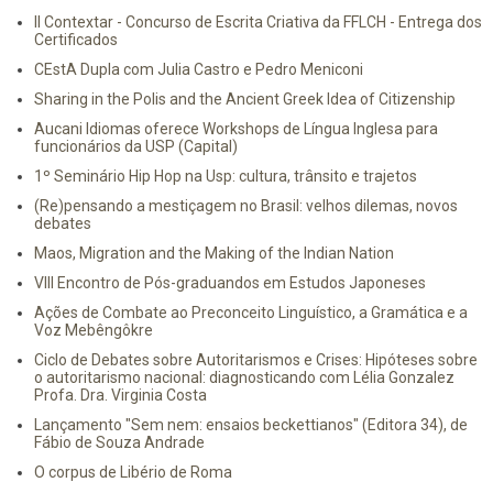
II Contextar - Concurso de Escrita Criativa da FFLCH - Entrega dos
Certificados
CEstA Dupla com Julia Castro e Pedro Meniconi
Sharing in the Polis and the Ancient Greek Idea of Citizenship
Aucani Idiomas oferece Workshops de Língua Inglesa para
funcionários da USP (Capital)
1º Seminário Hip Hop na Usp: cultura, trânsito e trajetos
(Re)pensando a mestiçagem no Brasil: velhos dilemas, novos
debates
Maos, Migration and the Making of the Indian Nation
VIII Encontro de Pós-graduandos em Estudos Japoneses
Ações de Combate ao Preconceito Linguístico, a Gramática e a
Voz Mebêngôkre
Ciclo de Debates sobre Autoritarismos e Crises: Hipóteses sobre
o autoritarismo nacional: diagnosticando com Lélia Gonzalez
Profa. Dra. Virginia Costa
Lançamento "Sem nem: ensaios beckettianos" (Editora 34), de
Fábio de Souza Andrade
O corpus de Libério de Roma