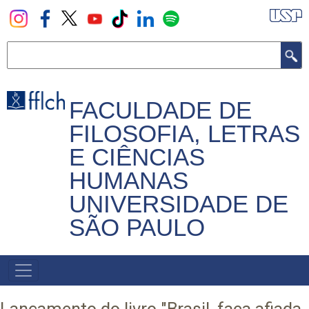
Pular
para
o
Buscar
conteúdo
principal
FACULDADE DE
FILOSOFIA, LETRAS
E CIÊNCIAS
HUMANAS
UNIVERSIDADE DE
SÃO PAULO
NAVEGADOR
PRINCIPAL