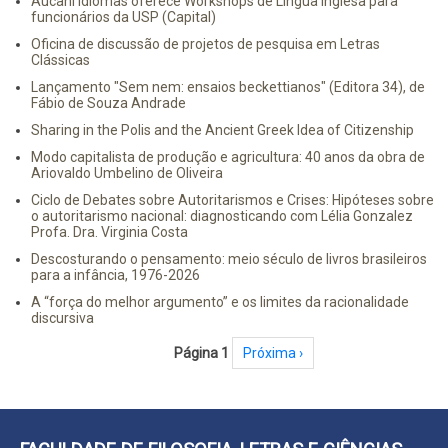
Aucani Idiomas oferece Workshops de Língua Inglesa para
funcionários da USP (Capital)
Oficina de discussão de projetos de pesquisa em Letras
Clássicas
Lançamento "Sem nem: ensaios beckettianos" (Editora 34), de
Fábio de Souza Andrade
Sharing in the Polis and the Ancient Greek Idea of Citizenship
Modo capitalista de produção e agricultura: 40 anos da obra de
Ariovaldo Umbelino de Oliveira
Ciclo de Debates sobre Autoritarismos e Crises: Hipóteses sobre
o autoritarismo nacional: diagnosticando com Lélia Gonzalez
Profa. Dra. Virginia Costa
Descosturando o pensamento: meio século de livros brasileiros
para a infância, 1976-2026
A “força do melhor argumento” e os limites da racionalidade
discursiva
Paginação
Página 1
Próxima página
Próxima ›