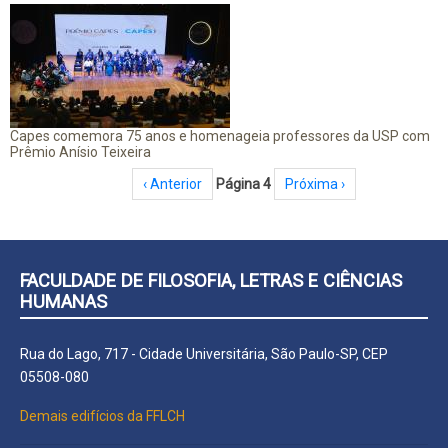
Capes comemora 75 anos e homenageia professores da USP com
Prêmio Anísio Teixeira
Paginação
Página anterior
‹ Anterior
Página 4
Próxima página
Próxima ›
FACULDADE DE FILOSOFIA, LETRAS E CIÊNCIAS
HUMANAS
Rua do Lago, 717 - Cidade Universitária, São Paulo-SP, CEP
05508-080
Demais edifícios da FFLCH