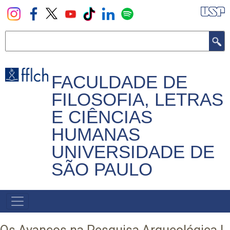
Pular
para
o
Buscar
conteúdo
principal
FACULDADE DE
FILOSOFIA, LETRAS
E CIÊNCIAS
HUMANAS
UNIVERSIDADE DE
SÃO PAULO
NAVEGADOR
PRINCIPAL