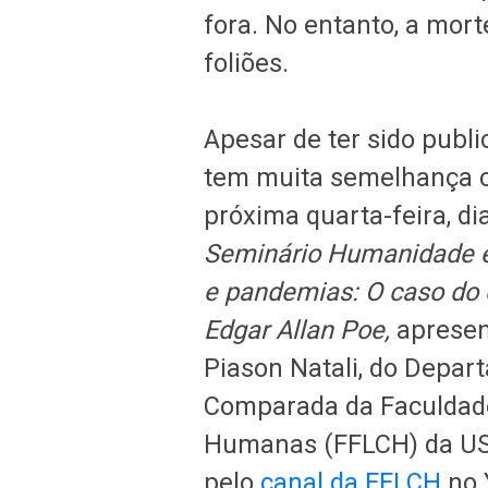
fora. No entanto, a mor
foliões.
Apesar de ter sido publi
tem muita semelhança co
próxima quarta-feira, di
Seminário Humanidade
e pandemias: O caso do 
Edgar Allan Poe,
apresen
Piason Natali, do Depart
Comparada da Faculdade 
Humanas (FFLCH) da USP
pelo
canal da FFLCH
no 