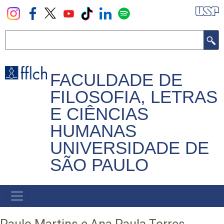
Pular
para
o
Buscar
conteúdo
principal
FACULDADE DE
FILOSOFIA, LETRAS
E CIÊNCIAS
HUMANAS
UNIVERSIDADE DE
SÃO PAULO
NAVEGADOR
PRINCIPAL