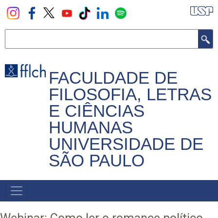
Pular
para
o
Buscar
conteúdo
principal
FACULDADE DE
FILOSOFIA, LETRAS
E CIÊNCIAS
HUMANAS
UNIVERSIDADE DE
SÃO PAULO
NAVEGADOR
PRINCIPAL