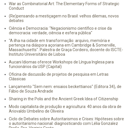
War as Combinatorial Art: The Elementary Forms of Strategic
Conduct
(Re)pensando a mestiçagem no Brasil: velhos dilemas, novos
debates
Ciência e Democracia: "Negacionismo científico e crise da
democracia: verdade, ciência e esfera pública"
"A ilha na cidade em transformação: arquivo, memória e
pertença na diáspora açoriana em Cambridge & Somerville,
Massachusetts". Palestra de Graça Cordeiro, docente do ISCTE-
Instituto Universitário de Lisboa
Aucani Idiomas oferece Workshops de Língua Inglesa para
funcionários da USP (Capital)
Oficina de discussão de projetos de pesquisa em Letras
Clássicas
Lançamento "Sem nem: ensaios beckettianos" (Editora 34), de
Fábio de Souza Andrade
Sharing in the Polis and the Ancient Greek Idea of Citizenship
Modo capitalista de produção e agricultura: 40 anos da obra de
Ariovaldo Umbelino de Oliveira
Ciclo de Debates sobre Autoritarismos e Crises: Hipóteses sobre
o autoritarismo nacional: diagnosticando com Lélia Gonzalez
Profa. Dra. Virginia Costa