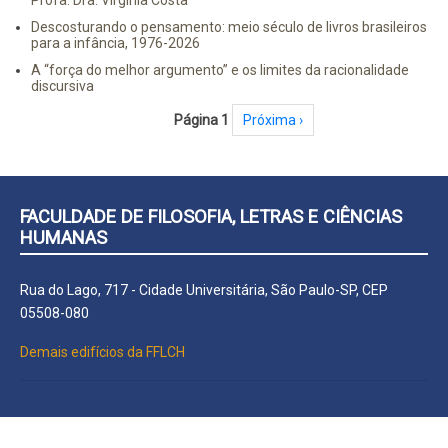
Descosturando o pensamento: meio século de livros brasileiros
para a infância, 1976-2026
A “força do melhor argumento” e os limites da racionalidade
discursiva
Paginação
Página 1
Próxima página
Próxima ›
FACULDADE DE FILOSOFIA, LETRAS E CIÊNCIAS
HUMANAS
Rua do Lago, 717 - Cidade Universitária, São Paulo-SP, CEP
05508-080
Demais edifícios da FFLCH