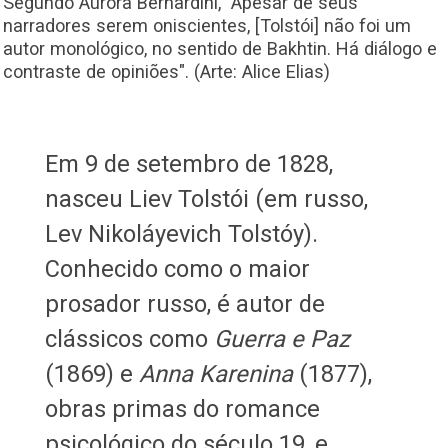
Segundo Aurora Bernardini, "Apesar de seus
narradores serem oniscientes, [Tolstói] não foi um
autor monológico, no sentido de Bakhtin. Há diálogo e
contraste de opiniões". (Arte: Alice Elias)
Em 9 de setembro de 1828,
nasceu Liev Tolstói (em russo,
Lev Nikoláyevich Tolstóy).
Conhecido como o maior
prosador russo, é autor de
clássicos como
Guerra e Paz
(1869) e
Anna Karenina
(1877),
obras primas do romance
psicológico do século 19, e