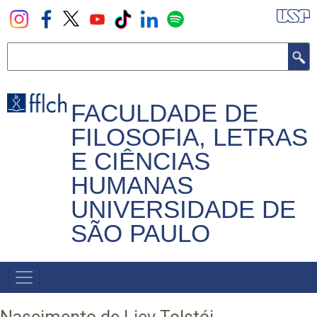
Pular
para
o
Buscar
conteúdo
principal
FACULDADE DE
FILOSOFIA, LETRAS
E CIÊNCIAS
HUMANAS
UNIVERSIDADE DE
SÃO PAULO
NAVEGADOR
PRINCIPAL