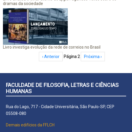
dramas da sociedade
Livro investiga evolução da rede de correios no Brasil
Paginação
Página anterior
‹ Anterior
Página 2
Próxima página
Próxima ›
FACULDADE DE FILOSOFIA, LETRAS E CIÊNCIAS
HUMANAS
Rua do Lago, 717 - Cidade Universitária, São Paulo-SP, CEP
05508-080
Demais edifícios da FFLCH