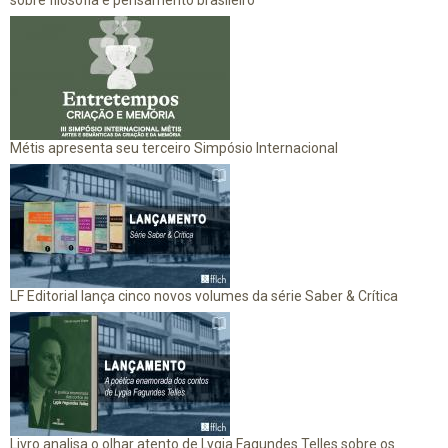
Métis apresenta seu terceiro Simpósio Internacional
LF Editorial lança cinco novos volumes da série Saber & Crítica
Livro analisa o olhar atento de Lygia Fagundes Telles sobre os