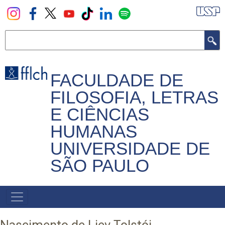
Pular
para
o
Buscar
conteúdo
principal
FACULDADE DE
FILOSOFIA, LETRAS
E CIÊNCIAS
HUMANAS
UNIVERSIDADE DE
SÃO PAULO
NAVEGADOR
PRINCIPAL