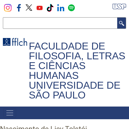
Pular
para
o
Buscar
conteúdo
principal
FACULDADE DE
FILOSOFIA, LETRAS
E CIÊNCIAS
HUMANAS
UNIVERSIDADE DE
SÃO PAULO
NAVEGADOR
PRINCIPAL