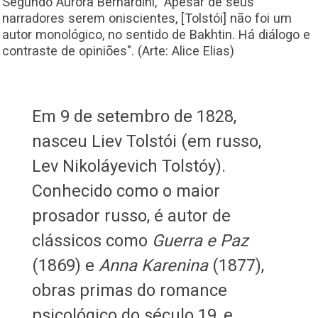
Segundo Aurora Bernardini, "Apesar de seus
narradores serem oniscientes, [Tolstói] não foi um
autor monológico, no sentido de Bakhtin. Há diálogo e
contraste de opiniões". (Arte: Alice Elias)
Em 9 de setembro de 1828,
nasceu Liev Tolstói (em russo,
Lev Nikoláyevich Tolstóy).
Conhecido como o maior
prosador russo, é autor de
clássicos como
Guerra e Paz
(1869) e
Anna Karenina
(1877),
obras primas do romance
psicológico do século 19, e