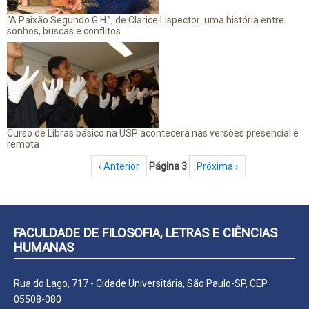
“A Paixão Segundo G.H.”, de Clarice Lispector: uma história entre
sonhos, buscas e conflitos
Curso de Libras básico na USP acontecerá nas versões presencial e
remota
Paginação
Página anterior
‹ Anterior
Página 3
Próxima página
Próxima ›
FACULDADE DE FILOSOFIA, LETRAS E CIÊNCIAS
HUMANAS
Rua do Lago, 717 - Cidade Universitária, São Paulo-SP, CEP
05508-080