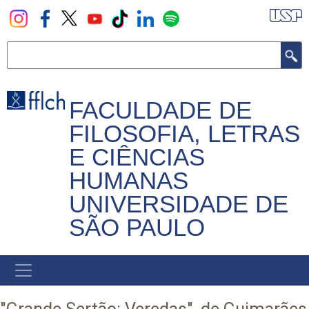
Pular
para
o
Buscar
conteúdo
principal
FACULDADE DE
FILOSOFIA, LETRAS
E CIÊNCIAS
HUMANAS
UNIVERSIDADE DE
SÃO PAULO
NAVEGADOR
PRINCIPAL