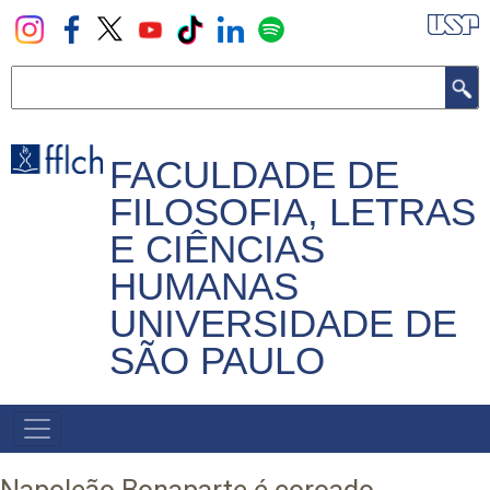
Pular
para
o
Buscar
conteúdo
principal
FACULDADE DE
FILOSOFIA, LETRAS
E CIÊNCIAS
HUMANAS
UNIVERSIDADE DE
SÃO PAULO
NAVEGADOR
PRINCIPAL