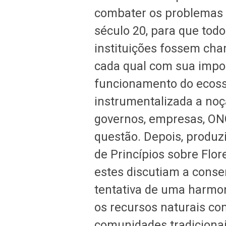
combater os problemas a
século 20, para que todo
instituições fossem cha
cada qual com sua impo
funcionamento do ecossi
instrumentalizada a no
governos, empresas, ONG
questão. Depois, produz
de Princípios sobre Flor
estes discutiam a conse
tentativa de uma harmon
os recursos naturais c
comunidades tradicionai