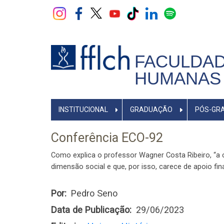
Pular
para
o
conteúdo
principal
FACULDAD
HUMANAS 
NAVEGADOR
INSTITUCIONAL
GRADUAÇÃO
PÓS-GR
PRINCIPAL
Conferência ECO-92
Como explica o professor Wagner Costa Ribeiro, “a 
dimensão social e que, por isso, carece de apoio f
Por
Pedro Seno
Data de Publicação
29/06/2023