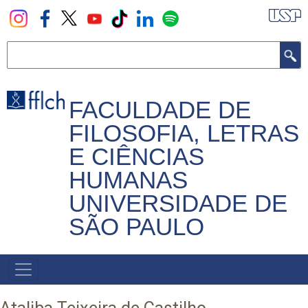
Pular
para
o
Buscar
conteúdo
principal
FACULDADE DE
FILOSOFIA, LETRAS
E CIÊNCIAS
HUMANAS
UNIVERSIDADE DE
SÃO PAULO
NAVEGADOR
PRINCIPAL