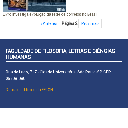
Livro investiga evolução da rede de correios no Brasil
Paginação
Página anterior
‹ Anterior
Página 2
Próxima página
Próxima ›
FACULDADE DE FILOSOFIA, LETRAS E CIÊNCIAS
HUMANAS
Rua do Lago, 717 - Cidade Universitária, São Paulo-SP, CEP
05508-080
Demais edifícios da FFLCH