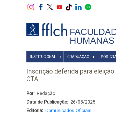
Pular
para
o
conteúdo
principal
FACULDAD
HUMANAS 
NAVEGADOR
INSTITUCIONAL
GRADUAÇÃO
PÓS-GR
PRINCIPAL
Inscrição deferida para eleição
CTA
Por
Redação
Data de Publicação
26/05/2025
Editoria
Comunicados Oficiais