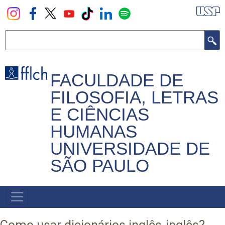
Pular
para
o
Buscar
conteúdo
principal
FACULDADE DE
FILOSOFIA, LETRAS
E CIÊNCIAS
HUMANAS
UNIVERSIDADE DE
SÃO PAULO
NAVEGADOR
PRINCIPAL