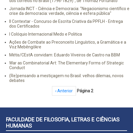
dos correios no Brasil (1796-1829)", de Thomáz Fortunato
Jornada INCT - Ciência e Democracia: "Negacionismo científico e
crise da democracia: verdade, ciência e esfera pública"
II Contextar - Concurso de Escrita Criativa da PPFLH - Entrega
dos Certificados
I Colóquio Internacional Medo e Politica
Ações de Combate ao Preconceito Linguístico, a Gramática e a
Voz Mebêngôkre
Métis/CEstA convidam: Eduardo Viveiros de Castro na BBM
War as Combinatorial Art: The Elementary Forms of Strategic
Conduct
(Re)pensando a mestiçagem no Brasil: velhos dilemas, novos
debates
Paginação
Página anterior
‹ Anterior
Página 2
FACULDADE DE FILOSOFIA, LETRAS E CIÊNCIAS
HUMANAS