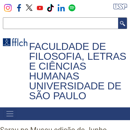
Pular
para
o
Buscar
conteúdo
principal
FACULDADE DE
FILOSOFIA, LETRAS
E CIÊNCIAS
HUMANAS
UNIVERSIDADE DE
SÃO PAULO
NAVEGADOR
PRINCIPAL