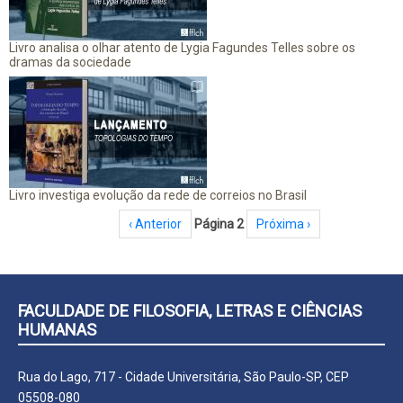
Livro analisa o olhar atento de Lygia Fagundes Telles sobre os
dramas da sociedade
Livro investiga evolução da rede de correios no Brasil
Paginação
Página anterior
‹ Anterior
Página 2
Próxima página
Próxima ›
FACULDADE DE FILOSOFIA, LETRAS E CIÊNCIAS
HUMANAS
Rua do Lago, 717 - Cidade Universitária, São Paulo-SP, CEP
05508-080