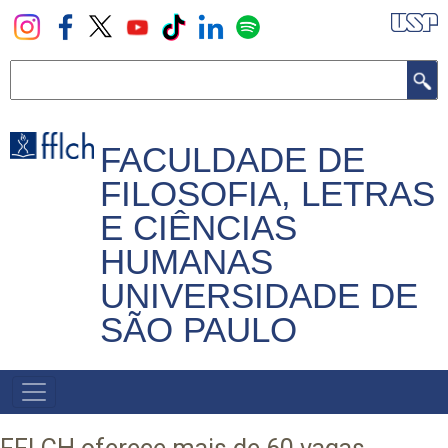
Pular
para
o
Buscar
conteúdo
principal
FACULDADE DE
FILOSOFIA, LETRAS
E CIÊNCIAS
HUMANAS
UNIVERSIDADE DE
SÃO PAULO
NAVEGADOR
PRINCIPAL