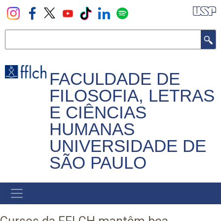
Pular
para
o
Buscar
conteúdo
principal
FACULDADE DE
FILOSOFIA, LETRAS
E CIÊNCIAS
HUMANAS
UNIVERSIDADE DE
SÃO PAULO
NAVEGADOR
PRINCIPAL