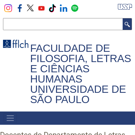
Pular
para
o
Buscar
conteúdo
principal
FACULDADE DE
FILOSOFIA, LETRAS
E CIÊNCIAS
HUMANAS
UNIVERSIDADE DE
SÃO PAULO
NAVEGADOR
PRINCIPAL