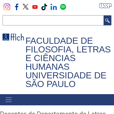
Pular
para
o
Buscar
conteúdo
principal
FACULDADE DE
FILOSOFIA, LETRAS
E CIÊNCIAS
HUMANAS
UNIVERSIDADE DE
SÃO PAULO
NAVEGADOR
PRINCIPAL