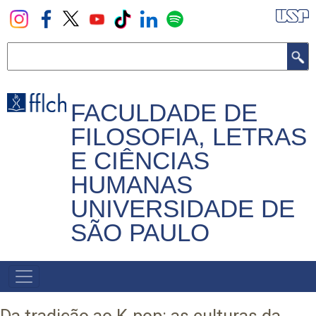
Pular
para
o
Buscar
conteúdo
principal
FACULDADE DE
FILOSOFIA, LETRAS
E CIÊNCIAS
HUMANAS
UNIVERSIDADE DE
SÃO PAULO
NAVEGADOR
PRINCIPAL