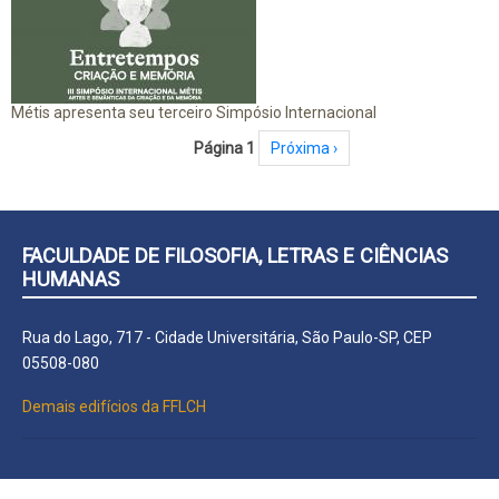
Métis apresenta seu terceiro Simpósio Internacional
Paginação
Página 1
Próxima página
Próxima ›
FACULDADE DE FILOSOFIA, LETRAS E CIÊNCIAS
HUMANAS
Rua do Lago, 717 - Cidade Universitária, São Paulo-SP, CEP
05508-080
Demais edifícios da FFLCH