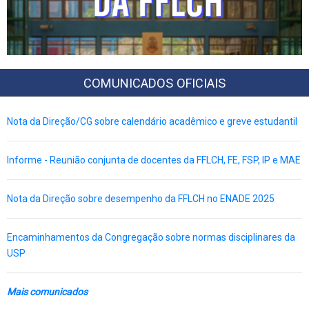
COMUNICADOS OFICIAIS
Nota da Direção/CG sobre calendário acadêmico e greve estudantil
Informe - Reunião conjunta de docentes da FFLCH, FE, FSP, IP e MAE
Nota da Direção sobre desempenho da FFLCH no ENADE 2025
Encaminhamentos da Congregação sobre normas disciplinares da
USP
Mais comunicados