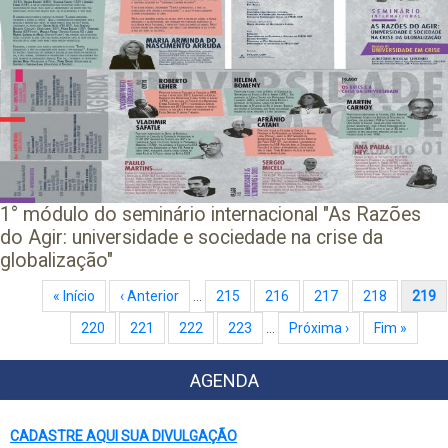
1° módulo do seminário internacional "As Razões
do Agir: universidade e sociedade na crise da
globalização"
Paginação
Primeira página
« Início
Página anterior
‹ Anterior
…
Page
215
Page
216
Page
217
Page
218
Página atual
219
Page
220
Page
221
Page
222
Page
223
…
Próxima página
Próxima ›
Última página
Fim »
AGENDA
CADASTRE AQUI SUA DIVULGAÇÃO