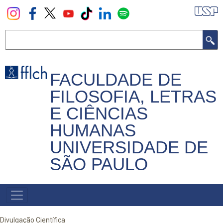
Pular
para
o
Buscar
conteúdo
principal
FACULDADE DE
FILOSOFIA, LETRAS
E CIÊNCIAS
HUMANAS
UNIVERSIDADE DE
SÃO PAULO
NAVEGADOR
PRINCIPAL
Divulgação Científica