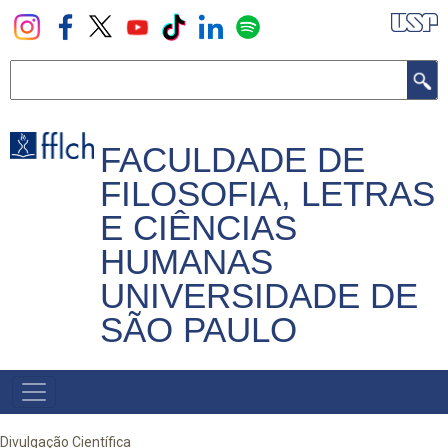
Pular
para
o
Buscar
conteúdo
principal
FACULDADE DE
FILOSOFIA, LETRAS
E CIÊNCIAS
HUMANAS
UNIVERSIDADE DE
SÃO PAULO
NAVEGADOR
PRINCIPAL
Divulgação Científica