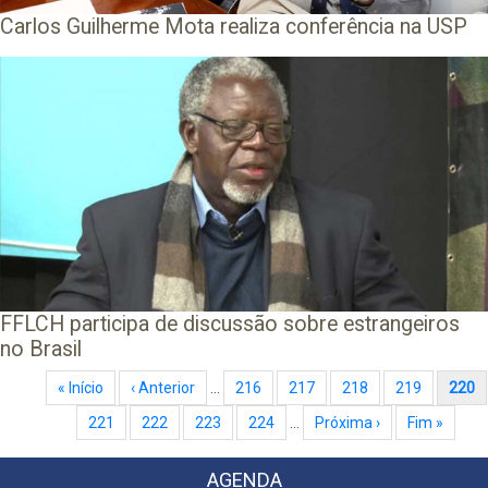
Carlos Guilherme Mota realiza conferência na USP
FFLCH participa de discussão sobre estrangeiros
no Brasil
Paginação
Primeira página
« Início
Página anterior
‹ Anterior
…
Page
216
Page
217
Page
218
Page
219
Página atual
220
Page
221
Page
222
Page
223
Page
224
…
Próxima página
Próxima ›
Última página
Fim »
AGENDA