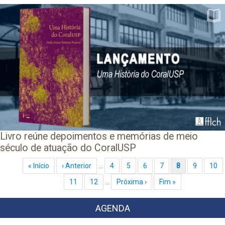
Livro reúne depoimentos e memórias de meio
século de atuação do CoralUSP
Paginação
Primeira página
« Início
Página anterior
‹ Anterior
…
Page
4
Page
5
Page
6
Page
7
Página atual
8
Page
9
Pag
10
Page
11
Page
12
…
Próxima página
Próxima ›
Última página
Fim »
AGENDA