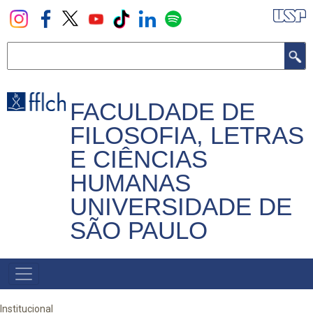
Pular
para
o
Buscar
conteúdo
principal
FACULDADE DE
FILOSOFIA, LETRAS
E CIÊNCIAS
HUMANAS
UNIVERSIDADE DE
SÃO PAULO
NAVEGADOR
PRINCIPAL
Institucional