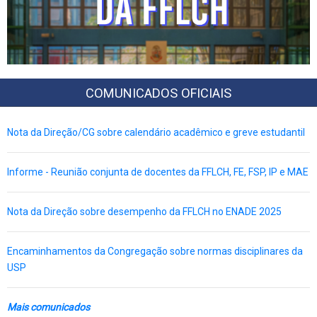
COMUNICADOS OFICIAIS
Nota da Direção/CG sobre calendário acadêmico e greve estudantil
Informe - Reunião conjunta de docentes da FFLCH, FE, FSP, IP e MAE
Nota da Direção sobre desempenho da FFLCH no ENADE 2025
Encaminhamentos da Congregação sobre normas disciplinares da
USP
Mais comunicados