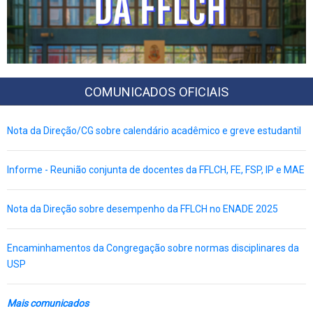
COMUNICADOS OFICIAIS
Nota da Direção/CG sobre calendário acadêmico e greve estudantil
Informe - Reunião conjunta de docentes da FFLCH, FE, FSP, IP e MAE
Nota da Direção sobre desempenho da FFLCH no ENADE 2025
Encaminhamentos da Congregação sobre normas disciplinares da
USP
Mais comunicados