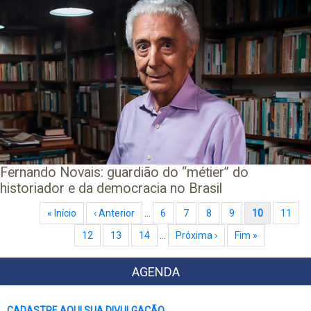
Fernando Novais: guardião do “métier” do
historiador e da democracia no Brasil
Paginação
Primeira página
« Início
Página anterior
‹ Anterior
…
Page
6
Page
7
Page
8
Page
9
Página atual
10
Page
11
Page
12
Page
13
Page
14
…
Próxima página
Próxima ›
Última página
Fim »
AGENDA
CADASTRE AQUI SUA DIVULGAÇÃO