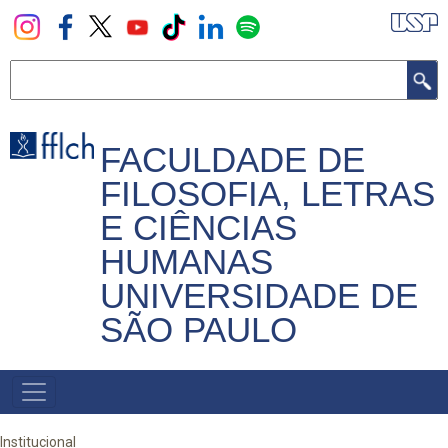
Pular
para
o
Buscar
conteúdo
principal
FACULDADE DE
FILOSOFIA, LETRAS
E CIÊNCIAS
HUMANAS
UNIVERSIDADE DE
SÃO PAULO
NAVEGADOR
PRINCIPAL
Institucional