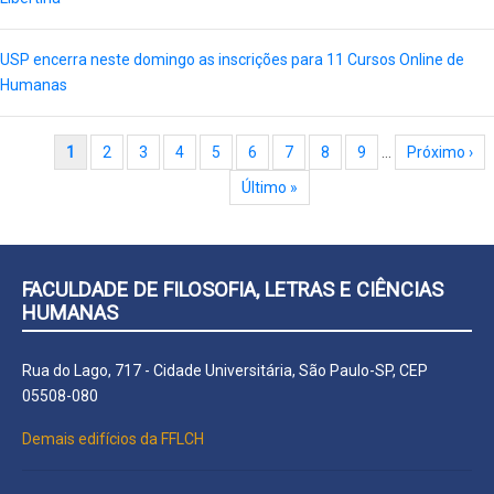
USP encerra neste domingo as inscrições para 11 Cursos Online de
Humanas
Paginação
Página atual
1
Page
2
Page
3
Page
4
Page
5
Page
6
Page
7
Page
8
Page
9
…
Próxima página
Próximo ›
Última página
Último »
FACULDADE DE FILOSOFIA, LETRAS E CIÊNCIAS
HUMANAS
Rua do Lago, 717 - Cidade Universitária, São Paulo-SP, CEP
05508-080
Demais edifícios da FFLCH