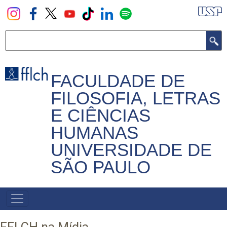
Pular
para
o
Buscar
conteúdo
principal
FACULDADE DE
FILOSOFIA, LETRAS
E CIÊNCIAS
HUMANAS
UNIVERSIDADE DE
SÃO PAULO
NAVEGADOR
PRINCIPAL